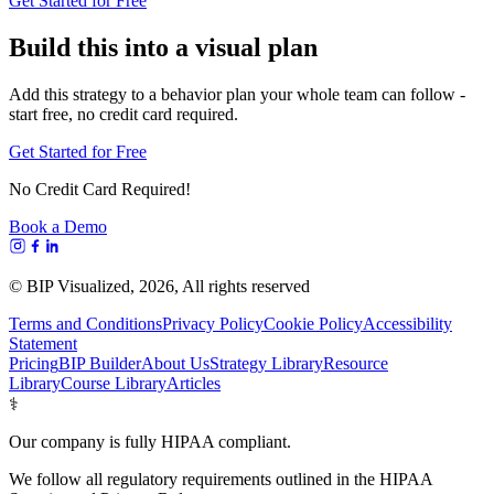
Get Started for Free
Build this into a visual plan
Add this strategy to a behavior plan your whole team can follow -
start free, no credit card required.
Get Started for Free
No Credit Card Required!
Book a Demo
© BIP Visualized,
2026
, All rights reserved
Terms and Conditions
Privacy Policy
Cookie Policy
Accessibility
Statement
Pricing
BIP Builder
About Us
Strategy Library
Resource
Library
Course Library
Articles
⚕️
Our company is fully HIPAA compliant.
We follow all regulatory requirements outlined in the HIPAA