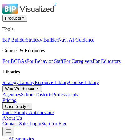
Products
Tools
BIP Builder
Strategy Builder
Navi AI Guidance
Courses & Resources
For BCBAs
For Behavior Staff
For Caregivers
For Educators
Libraries
Strategy Library
Resource Library
Course Library
Who We Support
Agencies
School Districts
Professionals
Pricing
Case Study
Luna Family Autism Care
About Us
Contact Sales
Login
Start for Free
← All strategies