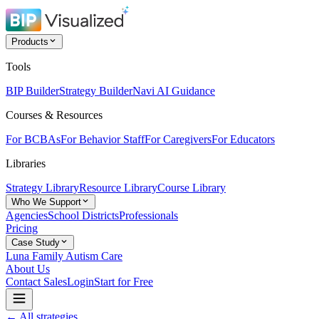
Products
Tools
BIP Builder
Strategy Builder
Navi AI Guidance
Courses & Resources
For BCBAs
For Behavior Staff
For Caregivers
For Educators
Libraries
Strategy Library
Resource Library
Course Library
Who We Support
Agencies
School Districts
Professionals
Pricing
Case Study
Luna Family Autism Care
About Us
Contact Sales
Login
Start for Free
← All strategies