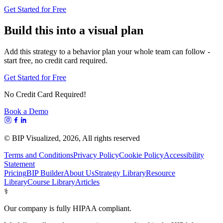
Get Started for Free
Build this into a visual plan
Add this strategy to a behavior plan your whole team can follow -
start free, no credit card required.
Get Started for Free
No Credit Card Required!
Book a Demo
© BIP Visualized,
2026
, All rights reserved
Terms and Conditions
Privacy Policy
Cookie Policy
Accessibility
Statement
Pricing
BIP Builder
About Us
Strategy Library
Resource
Library
Course Library
Articles
⚕️
Our company is fully HIPAA compliant.