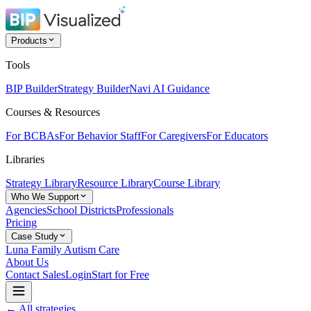
Products
Tools
BIP Builder
Strategy Builder
Navi AI Guidance
Courses & Resources
For BCBAs
For Behavior Staff
For Caregivers
For Educators
Libraries
Strategy Library
Resource Library
Course Library
Who We Support
Agencies
School Districts
Professionals
Pricing
Case Study
Luna Family Autism Care
About Us
Contact Sales
Login
Start for Free
← All strategies