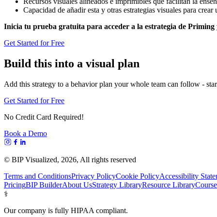
Recursos visuales alineados e imprimibles que facilitan la enseñ
Capacidad de añadir esta y otras estrategias visuales para crear
Inicia tu prueba gratuita para acceder a la estrategia de Primin
Get Started for Free
Build this into a visual plan
Add this strategy to a behavior plan your whole team can follow - start
Get Started for Free
No Credit Card Required!
Book a Demo
© BIP Visualized,
2026
, All rights reserved
Terms and Conditions
Privacy Policy
Cookie Policy
Accessibility Stat
Pricing
BIP Builder
About Us
Strategy Library
Resource Library
Course
⚕️
Our company is fully HIPAA compliant.